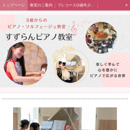
»
トップページ
教室のご案内
プレコース(3歳年少年中)
ピアノコース(年中または年長〜)
音楽の扉（ソルフェージュ）コース
大人のピアノコース
発表会・室内楽・ワークショップ
生徒さん保護者の声
教室blog
プライバシーポリシー
四街道市ピアノ教室すずらんピアノ教室