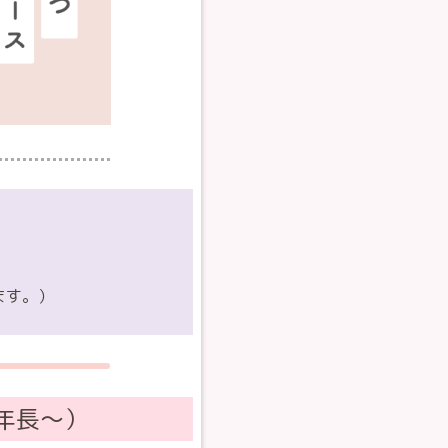
ます。）
年長〜）