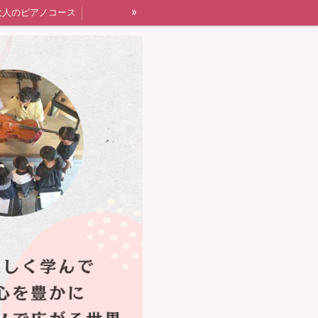
»
大人のピアノコース
四街道市ピアノ教室すずらんピアノ教室