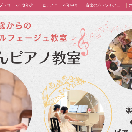
プレコース(3歳年少年中)
ピアノコース(年中または年長〜)
音楽の扉（ソルフェージュ）コース
ん保護者の声
教室blog
プライバシーポリシー