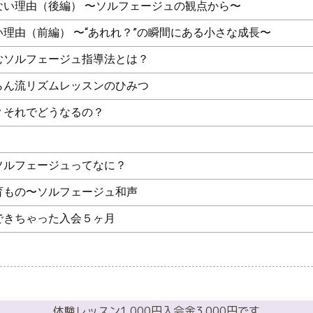
ない理由（後編） 〜ソルフェージュの観点から〜
理由（前編） 〜“あれれ？”の瞬間にある小さな成長〜
むソルフェージュ指導法とは？
らん流リズムレッスンのひみつ
？それでどうなるの？
ソルフェージュってなに？
育もの〜ソルフェージュ和声
できちゃった入会５ヶ月
体験レッスン1,000円入会金3,000円です