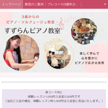
»
トップページ
教室のご案内
プレコース(3歳年少年中)
ピアノコース(年中または年長〜)
音楽の扉（ソルフェージュ）コース
大人のピアノコース
発表会・室内楽・ワークショップ
生徒さん保護者の声
教室blog
プライバシーポリシー
四街道市ピアノ教室すずらんピアノ教室
各コース共に
体験レッスン1,000円入会金3,000円です
（当日ご入会の場合、体験レッスン料1,000円は入会金に充当いたします。）