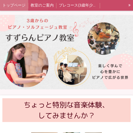
»
トップページ
教室のご案内
プレコース(3歳年少年中)
ピアノコース(年中または年長〜)
音楽の扉（ソルフェージュ）コース
大人のピアノコース
発表会・室内楽・ワークショップ
生徒さん保護者の声
教室blog
プライバシーポリシー
四街道市ピアノ教室すずらんピアノ教室
ちょっと特別な音楽体験、
してみませんか？