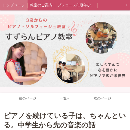
»
トップページ
教室のご案内
プレコース(3歳年少年中)
ピアノコース(年中または年長〜)
音楽の扉（ソルフェージュ）コース
大人のピアノコース
発表会・室内楽・ワークショップ
生徒さん保護者の声
教室blog
プライバシーポリシー
四街道市ピアノ教室すずらんピアノ教室
前のページ
一覧へ
次のページ
ピアノを続けている子は、ちゃんとい
る。中学生から先の音楽の話