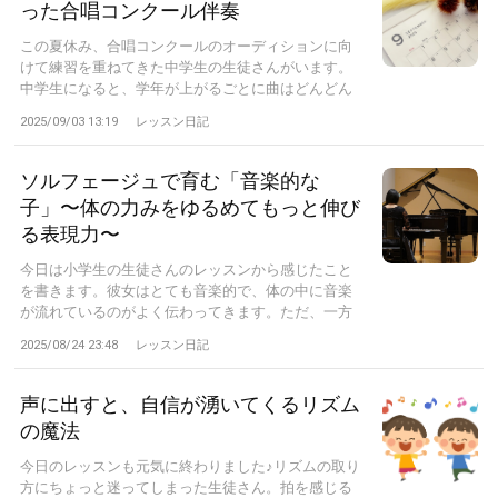
った合唱コンクール伴奏
この夏休み、合唱コンクールのオーディションに向
けて練習を重ねてきた中学生の生徒さんがいます。
中学生になると、学年が上がるごとに曲はどんどん
難...
2025/09/03 13:19
レッスン日記
ソルフェージュで育む「音楽的な
子」〜体の力みをゆるめてもっと伸び
る表現力〜
今日は小学生の生徒さんのレッスンから感じたこと
を書きます。彼女はとても音楽的で、体の中に音楽
が流れているのがよく伝わってきます。ただ、一方
で...
2025/08/24 23:48
レッスン日記
声に出すと、自信が湧いてくるリズム
の魔法
今日のレッスンも元気に終わりました♪リズムの取り
方にちょっと迷ってしまった生徒さん。拍を感じる