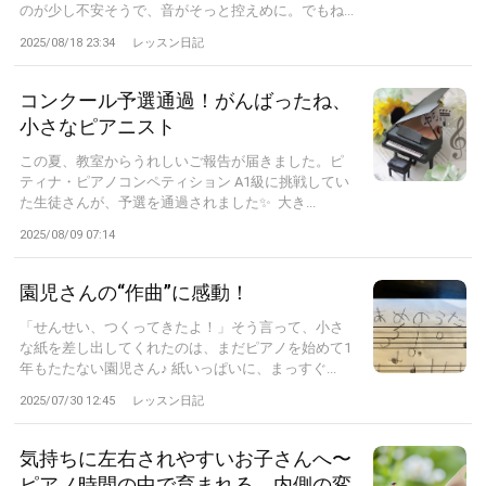
のが少し不安そうで、音がそっと控えめに。でもね...
2025/08/18 23:34
レッスン日記
コンクール予選通過！がんばったね、
小さなピアニスト
この夏、教室からうれしいご報告が届きました。ピ
ティナ・ピアノコンペティション A1級に挑戦してい
た生徒さんが、予選を通過されました✨ 大き...
2025/08/09 07:14
園児さんの“作曲”に感動！
「せんせい、つくってきたよ！」そう言って、小さ
な紙を差し出してくれたのは、まだピアノを始めて1
年もたたない園児さん♪ 紙いっぱいに、まっすぐ...
2025/07/30 12:45
レッスン日記
気持ちに左右されやすいお子さんへ〜
ピアノ時間の中で育まれる、内側の変