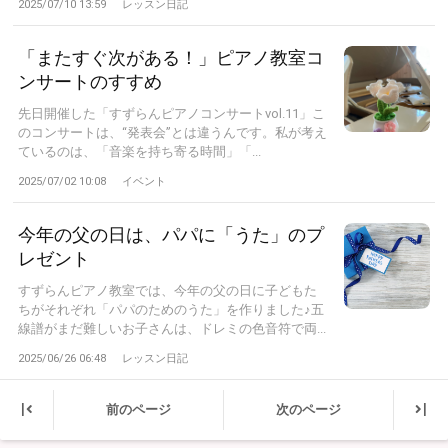
2025/07/10 13:59
レッスン日記
「またすぐ次がある！」ピアノ教室コ
ンサートのすすめ
先日開催した「すずらんピアノコンサートvol.11」こ
のコンサートは、“発表会”とは違うんです。私が考え
ているのは、「音楽を持ち寄る時間」「...
2025/07/02 10:08
イベント
今年の父の日は、パパに「うた」のプ
レゼント
すずらんピアノ教室では、今年の父の日に子どもた
ちがそれぞれ「パパのためのうた」を作りました♪五
線譜がまだ難しいお子さんは、ドレミの色音符で両...
2025/06/26 06:48
レッスン日記
|
|
前のページ
次のページ