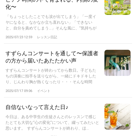
化〜
「ちょっとしたことでも涙が出てしまう」「一度イ
ヤになると、なかなか立ち直れない」「できない
と、自分を責めてしまう…」そんな風に、“気持ちが
揺...
2025/07/23 12:59
レッスン日記
すずらんコンサートを通して〜保護者
の方から届いたあたたかい声
すずらんコンサートが終わってから数日。子どもた
ちの演奏に拍手を送りながら、一緒にドキドキした
り、じんわり胸が熱くなったり・・・そんな時間
を、...
2025/07/17 09:06
イベント
自信ないなって言えた日♪
今日は、ある中学生の生徒さんとのレッスンで感じ
たとても大切な“心の変化”について、綴ってみたいと
思います。 すずらんコンサートが終わり、ほ...