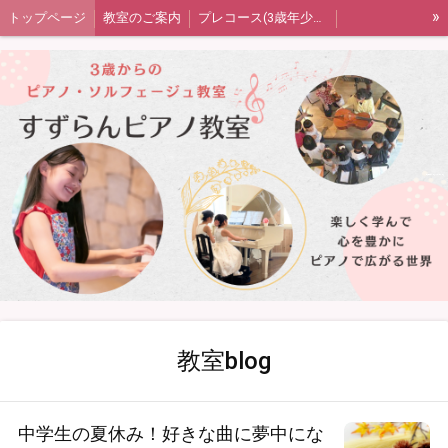
»
トップページ
教室のご案内
プレコース(3歳年少年中)
ピアノコース(年中または年長〜)
音楽の扉（ソルフェージュ）コース
大人のピアノコース
発表会・室内楽・ワークショップ
生徒さん保護者の声
教室blog
プライバシーポリシー
四街道市ピアノ教室すずらんピアノ教室
教室blog
中学生の夏休み！好きな曲に夢中にな