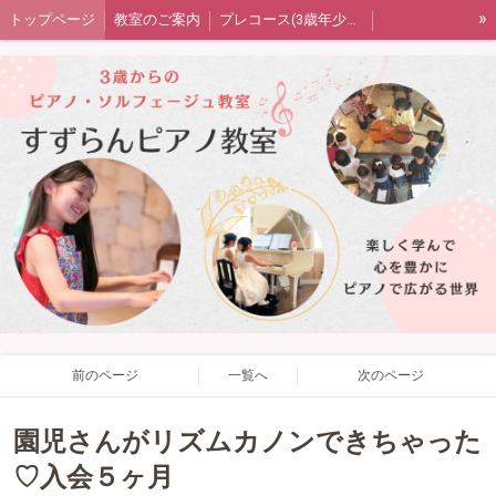
»
トップページ
教室のご案内
プレコース(3歳年少年中)
ピアノコース(年中または年長〜)
音楽の扉（ソルフェージュ）コース
大人のピアノコース
発表会・室内楽・ワークショップ
生徒さん保護者の声
教室blog
プライバシーポリシー
四街道市ピアノ教室すずらんピアノ教室
前のページ
一覧へ
次のページ
園児さんがリズムカノンできちゃった
♡入会５ヶ月