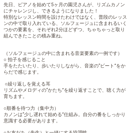
先日、ピアノを始めて5ヶ月の園児さんが、リズムカノン
にチャレンジし、できるようになりました！
特別なレッスン時間を設けたわけではなく、普段のレッス
ンの中で取り入れている、ソルフェージュに含まれるいく
つかの要素を、それぞれ2分ほどずつ、ちゃちゃっと取り
組んできたことの積み重ね。
（ソルフェージュの中に含まれる音楽要素の一例です）
○ 拍子を感じること
手をたたいたり、歩いたりしながら、音楽の“ビート”をか
らだで感じます。
○繰り返しを覚える耳
リズムやメロディの“かたち”を繰り返すことで、聴く力が
育ちます。
○順番を待つ力（集中力）
カノンは“少し遅れて始める”仕組み。自分の番をしっかり
意識する必要があります。
○お友だち（先生）と一緒にする協調性