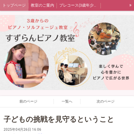
»
トップページ
教室のご案内
プレコース(3歳年少年中)
ピアノコース(年中または年長〜)
音楽の扉（ソルフェージュ）コース
大人のピアノコース
発表会・室内楽・ワークショップ
生徒さん保護者の声
教室blog
プライバシーポリシー
四街道市ピアノ教室すずらんピアノ教室
前のページ
一覧へ
次のページ
子どもの挑戦を見守るということ
2025年04月26日 16:06