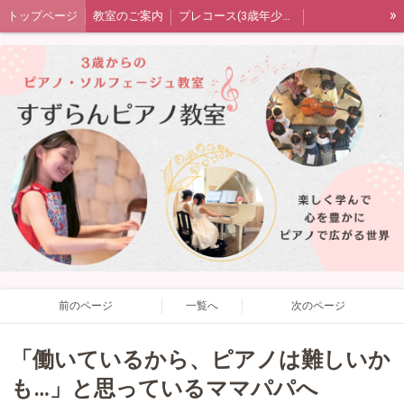
»
トップページ
教室のご案内
プレコース(3歳年少年中)
ピアノコース(年中または年長〜)
音楽の扉（ソルフェージュ）コース
大人のピアノコース
発表会・室内楽・ワークショップ
生徒さん保護者の声
教室blog
プライバシーポリシー
四街道市ピアノ教室すずらんピアノ教室
前のページ
一覧へ
次のページ
「働いているから、ピアノは難しいか
も…」と思っているママパパへ